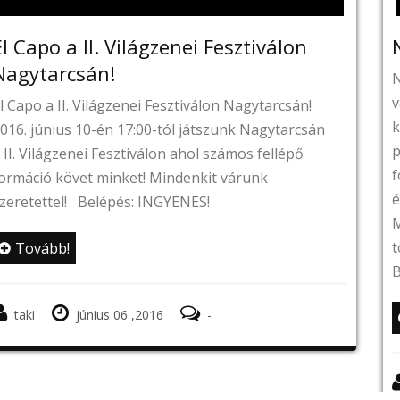
a II. Világzenei Fesztiválon
Nemsoká
csán!
Nemsokára
városának 
I. Világzenei Fesztiválon Nagytarcsán!
kulturált i
s 10-én 17:00-tól játszunk Nagytarcsán
projektoros
zenei Fesztiválon ahol számos fellépő
fontosabb 
övet minket! Mindenkit várunk
élőzenével
l! Belépés: INGYENES!
Miért mond
többsége i
!
Belépés: I
június 06 ,2016
-
Tovább
taki