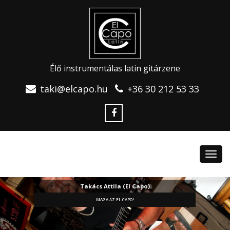
Élő instrumentálas latin gitárzene
taki@elcapo.hu
+36 30 212 53 33
Toggl
navig
Takács Attila (El Capo)
MAGA AZ EL CAPO!